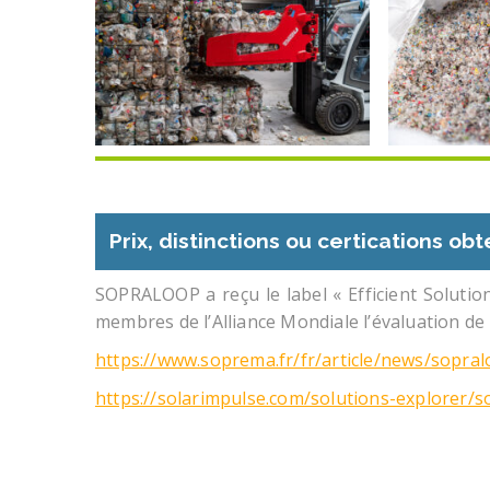
Prix, distinctions ou certications ob
SOPRALOOP a reçu le label « Efficient Solutio
membres de l’Alliance Mondiale l’évaluation de 
https://www.soprema.fr/fr/article/news/sopralo
https://solarimpulse.com/solutions-explorer/