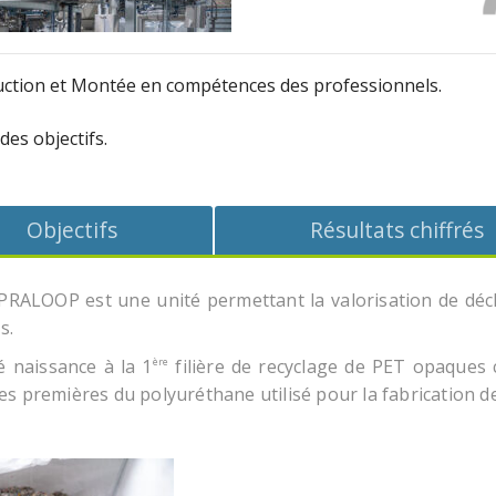
uction
et
Montée en compétences des professionnels
.
es objectifs
.
Objectifs
Résultats chiffrés
PRALOOP est une unité permettant la valorisation de déc
s.
é naissance à la 1
filière de recyclage de PET opaques
ère
res premières du polyuréthane utilisé pour la fabrication d