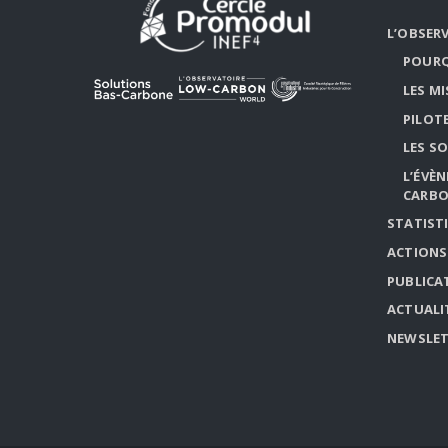
L’OBSER
POURQ
LES M
PILOT
LES S
L’ÉVÈ
CARB
STATIST
ACTIONS
PUBLICA
ACTUALI
NEWSLET